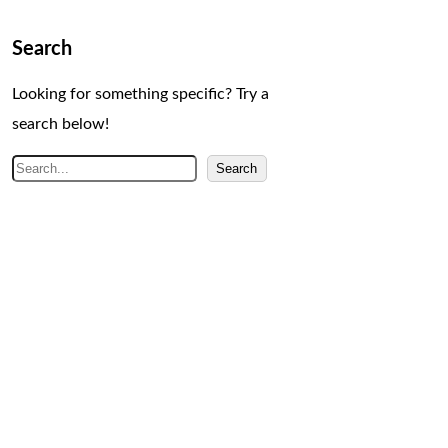
Search
Looking for something specific? Try a
search below!
S
Search
e
a
r
c
h