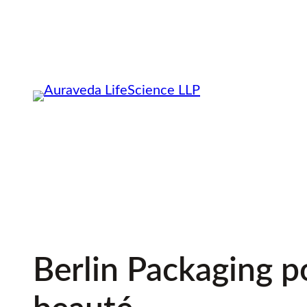
Skip
to
content
Berlin Packaging po